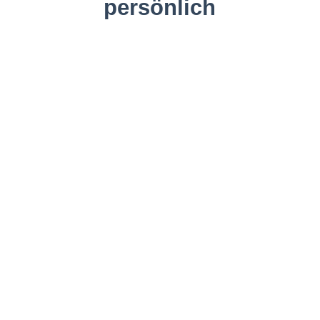
persönlich
BUCHHALTUNG
KONTAKT
IMPRESSUM
DATENSCHUTZ